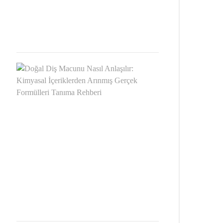
Farkı
MART
16,
2026
Doğal
Diş
Macunu
Nasıl
Anlaşılır:
Kimyasal
İçeriklerden
Arınmış
Gerçek
Formülleri
Tanıma
Rehberi
ŞUBAT
16,
2026