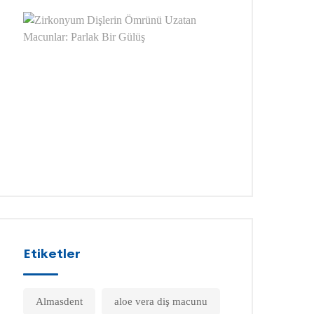
Zirkonyum
Dişlerin
Ömrünü
Uzatan
Macunlar:
Parlak
Bir
Gülüş
OCAK
19,
2026
Etiketler
Almasdent
aloe vera diş macunu