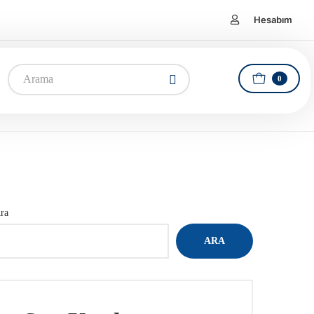
Hesabım
0
ra
ARA