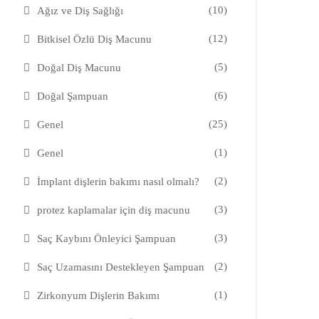
(10)
Ağız ve Diş Sağlığı
(12)
Bitkisel Özlü Diş Macunu
(5)
Doğal Diş Macunu
(6)
Doğal Şampuan
(25)
Genel
(1)
Genel
(2)
İmplant dişlerin bakımı nasıl olmalı?
(3)
protez kaplamalar için diş macunu
(3)
Saç Kaybını Önleyici Şampuan
(2)
Saç Uzamasını Destekleyen Şampuan
(1)
Zirkonyum Dişlerin Bakımı