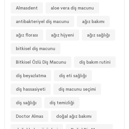
Almasdent
aloe vera diş macunu
antibakteriyel diş macunu
ağız bakımı
ağız florası
ağız hijyeni
ağız sağlığı
bitkisel diş macunu
Bitkisel Özlü Diş Macunu
diş bakım rutini
diş beyazlatma
diş eti sağlığı
diş hassasiyeti
diş macunu seçimi
diş sağlığı
diş temizliği
Doctor Almas
doğal ağız bakımı