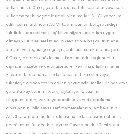
kullanımlık ürünler, çabuk bozulma tehlikesi olan veya son
kullanma tarihi geçme ihtimali olan mallar, ALICI’ya teslim
edilmesinin ardından ALICI tarafından ambalajı açıldığı
takdirde iade edilmesi sağlık ve hijyen açısından uygun
olmayan ürünler, teslim edildikten sonra başka ürünlerle
karışan ve doğası gereği ayrıştırılması mümkün olmayan
ürünler, Abonelik sözleşmesi kapsamında sağlananlar
dışında, gazete ve dergi gibi süreli yayınlara ilişkin mallar,
Elektronik ortamda anında ifa edilen hizmetler veya
tüketiciye anında teslim edilen gayrimaddi mallar, ile ses veya
görüntü kayıtlarının, kitap, dijital içerik, yazılım
programlarının, veri kaydedebilme ve veri depolama
cihazlarının, bilgisayar sarf malzemelerinin, ambalajının
ALICI tarafından açılmış olması halinde iadesi Yönetmelik
gereği mümkün değildir. Ayrıca Cayma hakkı süresi sona
ermeden önce, tüketicinin onayı ile ifasına başlanan