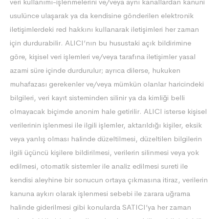
veri kullanımı-işlenmelerini ve/veya aynı kanallardan kanuni
usulünce ulaşarak ya da kendisine gönderilen elektronik
iletişimlerdeki red hakkını kullanarak iletişimleri her zaman
için durdurabilir. ALICI’nın bu husustaki açık bildirimine
göre, kişisel veri işlemleri ve/veya tarafına iletişimler yasal
azami süre içinde durdurulur; ayrıca dilerse, hukuken
muhafazası gerekenler ve/veya mümkün olanlar haricindeki
bilgileri, veri kayıt sisteminden silinir ya da kimliği belli
olmayacak biçimde anonim hale getirilir. ALICI isterse kişisel
verilerinin işlenmesi ile ilgili işlemler, aktarıldığı kişiler, eksik
veya yanlış olması halinde düzeltilmesi, düzeltilen bilgilerin
ilgili üçüncü kişilere bildirilmesi, verilerin silinmesi veya yok
edilmesi, otomatik sistemler ile analiz edilmesi sureti ile
kendisi aleyhine bir sonucun ortaya çıkmasına itiraz, verilerin
kanuna aykırı olarak işlenmesi sebebi ile zarara uğrama
halinde giderilmesi gibi konularda SATICI’ya her zaman