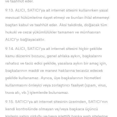
ve taahhüt eder.
9.13. ALICI, SATICI’ya ait internet sitesini kullanırken yasal
mevzuat hükümlerine riayet etmeyi ve bunları ihlal etmemeyi
baştan kabul ve taahhüt eder. Aksi takdirde, doğacak tüm
hukuki ve cezai yükümlülükler tamamen ve münhasıran
ALICI’yı bağlayacaktır.
9.14. ALICI, SATICI’ya ait internet sitesini hiçbir şekilde
kamu düzenini bozucu, genel ahlaka aykırı, başkalarını
rahatsız ve taciz edici şekilde, yasalara aykırı bir amaç için,
başkalarının maddi ve manevi haklarına tecavüz edecek
şekilde kullanamaz. Ayrıca, üye başkalarının hizmetleri
kullanmasını önleyici veya zorlaştırıcı faaliyet (spam, virus,
truva atı, vb.) işlemlerde bulunamaz.
9.15. SATICI’ya ait internet sitesinin üzerinden, SATICI’nın
kendi kontrolünde olmayan ve/veya başkaca üçüncü
kişilerin sahip olduğu ve/veya işlettiği başka web sitelerine