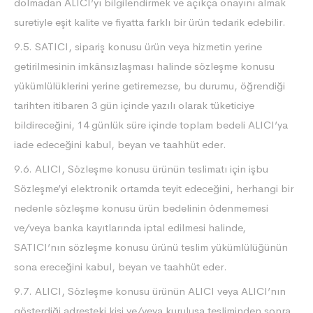
dolmadan ALICI’yı bilgilendirmek ve açıkça onayını almak
suretiyle eşit kalite ve fiyatta farklı bir ürün tedarik edebilir.
9.5. SATICI, sipariş konusu ürün veya hizmetin yerine
getirilmesinin imkânsızlaşması halinde sözleşme konusu
yükümlülüklerini yerine getiremezse, bu durumu, öğrendiği
tarihten itibaren 3 gün içinde yazılı olarak tüketiciye
bildireceğini, 14 günlük süre içinde toplam bedeli ALICI’ya
iade edeceğini kabul, beyan ve taahhüt eder.
9.6. ALICI, Sözleşme konusu ürünün teslimatı için işbu
Sözleşme’yi elektronik ortamda teyit edeceğini, herhangi bir
nedenle sözleşme konusu ürün bedelinin ödenmemesi
ve/veya banka kayıtlarında iptal edilmesi halinde,
SATICI’nın sözleşme konusu ürünü teslim yükümlülüğünün
sona ereceğini kabul, beyan ve taahhüt eder.
9.7. ALICI, Sözleşme konusu ürünün ALICI veya ALICI’nın
gösterdiği adresteki kişi ve/veya kuruluşa tesliminden sonra