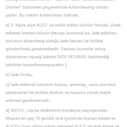
Ürünler” hükümleri çerçevesinde kullanılmamış olması
şarttır. Bu hakkın kullanılması halinde,
a) 3. kişiye veya ALICI’ ya teslim edilen ürünün faturası, (İade
edilmek istenen ürünün faturası kurumsal ise, iade ederken
kurumun düzenlemiş olduğu iade faturası ile birlikte
gönderilmesi gerekmektedir. Faturası kurumlar adına
düzenlenen sipariş iadeleri İADE FATURASI kesilmediği
takdirde tamamlanamayacaktır.)
b) İade formu,
c) İade edilecek ürünlerin kutusu, ambalajı, varsa standart
aksesuarları ile birlikte eksiksiz ve hasarsız olarak teslim
edilmesi gerekmektedir.
d) SATICI, cayma bildiriminin kendisine ulaşmasından
itibaren en geç 10 günlük süre içerisinde toplam bedeli ve
ALICI’yı borç altına sokan belgeleri ALICI’ ya iade etmek ve