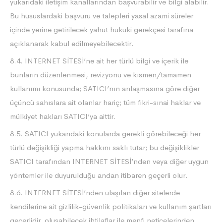
yukarıdaki iletişim kanallarından başvurabilir ve bilgi alabilir.
Bu hususlardaki başvuru ve talepleri yasal azami süreler
içinde yerine getirilecek yahut hukuki gerekçesi tarafına
açıklanarak kabul edilmeyebilecektir.
8.4. INTERNET SİTESİ’ne ait her türlü bilgi ve içerik ile
bunların düzenlenmesi, revizyonu ve kısmen/tamamen
kullanımı konusunda; SATICI’nın anlaşmasına göre diğer
üçüncü sahıslara ait olanlar hariç; tüm fikri-sınai haklar ve
mülkiyet hakları SATICI’ya aittir.
8.5. SATICI yukarıdaki konularda gerekli görebileceği her
türlü değişikliği yapma hakkını saklı tutar; bu değişiklikler
SATICI tarafından INTERNET SİTESİ’nden veya diğer uygun
yöntemler ile duyurulduğu andan itibaren geçerli olur.
8.6. INTERNET SİTESİ’nden ulaşılan diğer sitelerde
kendilerine ait gizlilik-güvenlik politikaları ve kullanım şartları
geçerlidir, oluşabilecek ihtilaflar ile menfi neticelerinden