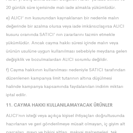
20 günlük süre içerisinde malı iade almakla yükümlüdür.
e) ALICI’ nın kusurundan kaynaklanan bir nedenle malın
değerinde bir azalma olursa veya iade imkânsızlaşırsa ALICI
kusuru oranında SATICI’ nın zararlarını tazmin etmekle
yükümlüdür. Ancak cayma hakkı süresi içinde malın veya
ürünün usulüne uygun kullanılması sebebiyle meydana gelen
değişiklik ve bozulmalardan ALICI sorumlu değildir.
f) Cayma hakkının kullanılması nedeniyle SATICI tarafından
düzenlenen kampanya limit tutarının altına düşülmesi
halinde kampanya kapsamında faydalanılan indirim miktarı
iptal edilir.
11. CAYMA HAKKI KULLANILAMAYACAK ÜRÜNLER
ALICI’nın isteği veya açıkça kişisel ihtiyaçları doğrultusunda
hazırlanan ve geri gönderilmeye müsait olmayan, iç giyim alt
parçaları, mayo ve bikini altları, makyaj malzemeleri, tek