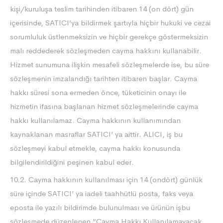
kişi/kuruluşa teslim tarihinden itibaren 14 (on dört) gün
içerisinde, SATICI’ya bildirmek şartıyla hiçbir hukuki ve cezai
sorumluluk üstlenmeksizin ve hiçbir gerekçe göstermeksizin
malı reddederek sözleşmeden cayma hakkını kullanabilir.
Hizmet sunumuna ilişkin mesafeli sözleşmelerde ise, bu süre
sözleşmenin imzalandığı tarihten itibaren başlar. Cayma
hakkı süresi sona ermeden önce, tüketicinin onayı ile
hizmetin ifasına başlanan hizmet sözleşmelerinde cayma
hakkı kullanılamaz. Cayma hakkının kullanımından
kaynaklanan masraflar SATICI’ ya aittir. ALICI, iş bu
sözleşmeyi kabul etmekle, cayma hakkı konusunda
bilgilendirildiğini peşinen kabul eder.
10.2. Cayma hakkının kullanılması için 14 (ondört) günlük
süre içinde SATICI’ ya iadeli taahhütlü posta, faks veya
eposta ile yazılı bildirimde bulunulması ve ürünün işbu
sözleşmede düzenlenen “Cayma Hakkı Kullanılamayacak