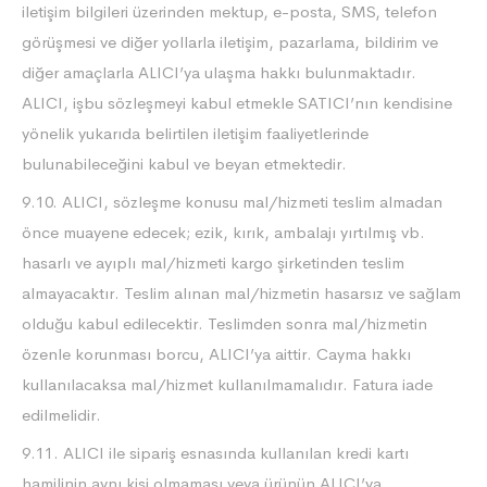
iletişim bilgileri üzerinden mektup, e-posta, SMS, telefon
görüşmesi ve diğer yollarla iletişim, pazarlama, bildirim ve
diğer amaçlarla ALICI’ya ulaşma hakkı bulunmaktadır.
ALICI, işbu sözleşmeyi kabul etmekle SATICI’nın kendisine
yönelik yukarıda belirtilen iletişim faaliyetlerinde
bulunabileceğini kabul ve beyan etmektedir.
9.10. ALICI, sözleşme konusu mal/hizmeti teslim almadan
önce muayene edecek; ezik, kırık, ambalajı yırtılmış vb.
hasarlı ve ayıplı mal/hizmeti kargo şirketinden teslim
almayacaktır. Teslim alınan mal/hizmetin hasarsız ve sağlam
olduğu kabul edilecektir. Teslimden sonra mal/hizmetin
özenle korunması borcu, ALICI’ya aittir. Cayma hakkı
kullanılacaksa mal/hizmet kullanılmamalıdır. Fatura iade
edilmelidir.
9.11. ALICI ile sipariş esnasında kullanılan kredi kartı
hamilinin aynı kişi olmaması veya ürünün ALICI’ya