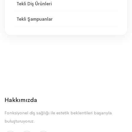
Tekli Diş Ürünleri
Tekli Şampuanlar
Hakkımızda
Fonksiyonel diş sağlığı ile estetik beklentileri başarıyla
buluşturuyoruz.