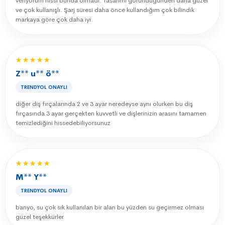
veriyorum hissi bunda olmadı. Tasarımı göründüğünden daha güzel
ve çok kullanışlı. Şarj süresi daha önce kullandığım çok bilindik
markaya göre çok daha iyi.
★★★★★
Z** u** ö**
TRENDYOL ONAYLI
diğer diş fırçalarında 2 ve 3 ayar neredeyse aynı olurken bu diş
fırçasında 3 ayar gerçekten kuvvetli ve dişlerinizin arasını tamamen
temizlediğini hissedebiliyorsunuz
★★★★★
M** Y**
TRENDYOL ONAYLI
banyo, su çok sık kullanılan bir alan bu yüzden su geçirmez olması
güzel teşekkürler