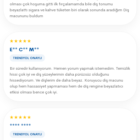
olması çok hoşuma gitti ilk fırçalamamda bile diş tonumu
beyazlattı sigara ve kahve tüketen biri olarak sonunda aradığım Diş
macununu buldum
★★★★★
E** C** M**
TRENDYOL ONAYLI
Bir süredir kullanıyorum. Hemen yorum yapmak istemedim. Temizlik
hissi çok iyi ve diş yüzeylerimin daha pürüzsüz olduğunu
hissediyorum. Ve dişlerim de daha beyaz. Koruyucu diş macunu
olup hem hassasiyet yapmaması hem de diş rengine beyazlatıcı
etkisi olması bence çok iyi.
★★★★★
**** ****
TRENDYOL ONAYLI