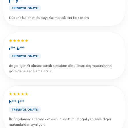
j** y**
TRENDYOL ONAYLI
Düzenli kullanımda beyazlatma etkisini fark ettim
★★★★★
r** b**
TRENDYOL ONAYLI
doğal içerikli olması tercih sebebim oldu Ticari diş macunlarına
göre daha sade ama etkili
★★★★★
h** t**
TRENDYOL ONAYLI
İlk fırçalamada ferahlık etkisini hissettim. Doğal yapısıyla diğer
macunlardan ayrılıyor.