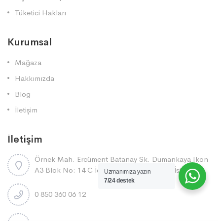
Tüketici Hakları
Kurumsal
Mağaza
Hakkımızda
Blog
İletişim
İletişim
Örnek Mah. Ercüment Batanay Sk. Dumankaya Ikon
A3 Blok No: 14 C İç Kapi No: 9 Ataşehi̇r/ İstanbul
Uzmanımıza yazın
7/24 destek
0 850 360 06 12