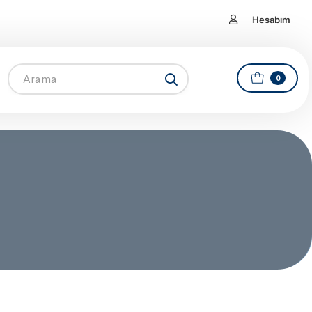
Hesabım
0