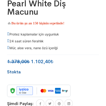
Pearl White Diş
Macunu
🔥
Bu ürün şu an
150
kişinin sepetinde!
Protez kaplamalar için uygunluk
24 saat süren ferahlık
Mür, aloe vera, nane özü içeriği
Orijinal
Şu
1.378,00
₺
1.102,40
₺
fiyat:
andaki
Stokta
1.378,00₺.
fiyat:
1.102,40₺.
Şimdi Paylaş: