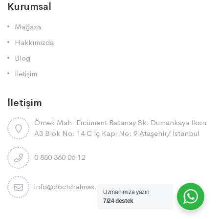
Kurumsal
Mağaza
Hakkımızda
Blog
İletişim
İletişim
Örnek Mah. Ercüment Batanay Sk. Dumankaya Ikon
A3 Blok No: 14 C İç Kapi No: 9 Ataşehi̇r/ İstanbul
0 850 360 06 12
info@doctoralmas.com.tr
Uzmanımıza yazın
7/24 destek