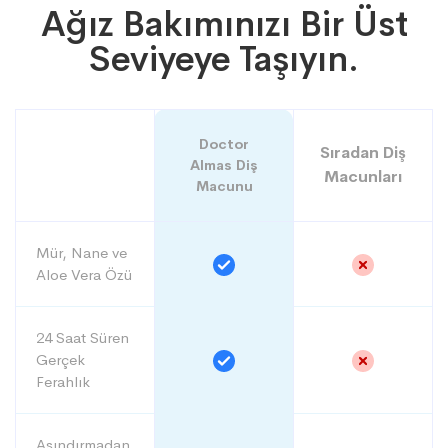
Ağız Bakımınızı Bir Üst
Seviyeye Taşıyın.
Doctor
Sıradan Diş
Almas Diş
Macunları
Macunu
Mür, Nane ve
Aloe Vera Özü
24 Saat Süren
Gerçek
Ferahlık
Aşındırmadan