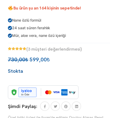
Bu ürün şu an
164
kişinin sepetinde!
Nane özlü formül
24 saat süren ferahlık
Mür, aloe vera, nane özü içeriği
(
3
müşteri değerlendirmesi)
2
müşteri
puanına
Orijinal
Şu
730,00
₺
599,00
₺
dayanarak 5
üzerinden
5.00
fiyat:
andaki
puan aldı
Stokta
730,00₺.
fiyat:
599,00₺.
Şimdi Paylaş:
Özel bitki özleri ile formüle edilmiş Doctor Almas Pearl