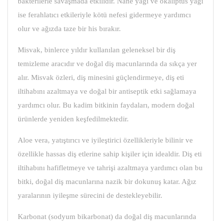
bakterilerle savaşmada etkilidir. Nane yağı ve okaliptüs yağı
ise ferahlatıcı etkileriyle kötü nefesi gidermeye yardımcı
olur ve ağızda taze bir his bırakır.
Misvak, binlerce yıldır kullanılan geleneksel bir diş
temizleme aracıdır ve doğal diş macunlarında da sıkça yer
alır. Misvak özleri, diş minesini güçlendirmeye, diş eti
iltihabını azaltmaya ve doğal bir antiseptik etki sağlamaya
yardımcı olur. Bu kadim bitkinin faydaları, modern doğal
ürünlerde yeniden keşfedilmektedir.
Aloe vera, yatıştırıcı ve iyileştirici özellikleriyle bilinir ve
özellikle hassas diş etlerine sahip kişiler için idealdir. Diş eti
iltihabını hafifletmeye ve tahrişi azaltmaya yardımcı olan bu
bitki, doğal diş macunlarına nazik bir dokunuş katar. Ağız
yaralarının iyileşme sürecini de destekleyebilir.
Karbonat (sodyum bikarbonat) da doğal diş macunlarında