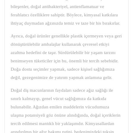
bileşenler, doğal antibakteriyel, antienflamatuar ve
ferahlatıcı özelliklere sahiptir. Böylece, kimyasal katkılara
ihtiyaç duymadan ağzınızda temiz ve taze bir his bırakırlar.
Ayrıca, doğal ürünler genellikle
plastik içermeyen veya geri
dönüştürülebilir ambalajlar
kullanarak çevresel etkiyi
azaltma hedefini de taşır. Sürdürülebilir bir yaşam tarzını
benimseyen tüketiciler için bu, önemli bir tercih sebebidir.
Doğa dostu seçimler yapmak, sadece kişisel sağlığımıza
değil, gezegenimize de yatırım yapmak anlamına gelir.
Doğal diş macunlarının faydaları sadece ağız sağlığı ile
sınırlı kalmayıp, genel vücut sağlığımıza da katkıda
bulunabilir. Ağızdan emilen maddelerin vücudumuza
ulaşma potansiyeli göz önüne alındığında, doğal içeriklerin
tercih edilmesi mantıklı bir yaklaşımdır. Kimyasallardan
arındırılmış bir ağız bakımı rutini, bedenimizdeki toksin