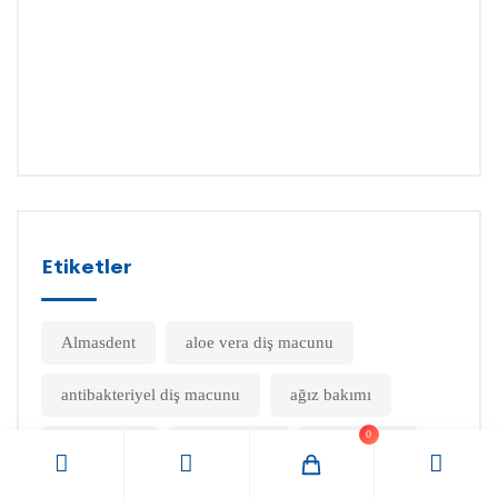
Parl
Bir
Gülü
OCAK
19,
2026
Etiketler
Almasdent
aloe vera diş macunu
antibakteriyel diş macunu
ağız bakımı
0
ağız florası
ağız hijyeni
ağız sağlığı