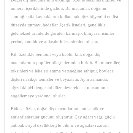
Doğal diş macunlarının etkinliği, özenle seçilmiş bitkisel ve
mineral içeriklerinde gizlidir. Bu macunlar, doğanın
sunduğu şifa kaynaklarını kullanarak ağız hijyenini en üst
düzeyde tutmayı hedefler. İçerik listeleri, genellikle
geleneksel ürünlerde görülen karmaşık kimyasal isimler
yerine, tanıdık ve anlaşılır bileşenlerden oluşur.
Kil, özellikle bentonit veya kaolin kili, doğal diş
macunlarının popüler bileşenlerinden biridir. Bu mineraller,
toksinleri ve lekeleri emme yeteneğine sahiptir, böylece
dişleri nazikçe temizler ve beyazlatır. Aynı zamanda,
ağızdaki pH dengesini düzenleyerek asit oluşumunu
engellemeye yardımcı olurlar.
Bitkisel özler, doğal diş macunlarının antiseptik ve
antienflamatuar gücünü oluşturur. Çay ağacı yağı, güçlü
antibakteriyel özellikleriyle bilinir ve ağızdaki zararlı