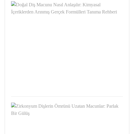
Doğa
Diş
Mac
Nasıl
Anlaş
Kimy
İçeri
Arın
Gerç
Formü
Tanı
Rehb
ŞUBA
16,
2026
Zirk
Dişle
Ömr
Uzat
Macu