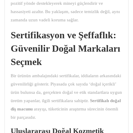
pozitif yönde destekleyerek mineyi güçlendirir ve
hassasiyeti azaltır. Bu yaklaşım, sadece temizlik değil, aynı
zamanda uzun vadeli koruma sağlar.
Sertifikasyon ve Şeffaflık:
Güvenilir Doğal Markaları
Seçmek
Bir ürünün ambalajındaki sertifikalar, iddiaların arkasındaki
güvenilirliği gösterir. Piyasada çok sayıda ‘doğal içerikli’
ürün bulunsa da, gerçekten doğal ve etik standartlara uygun
üretim yapanlar, ilgili sertifikalara sahiptir.
Sertifikalı doğal
diş macunu
arayışı, tüketicinin araştırma sürecinin önemli
bir parçasıdır.
Uluslararası Doğal Kozmetik