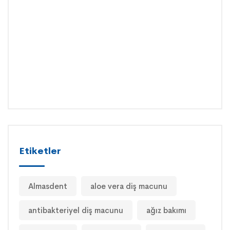
Uzat
Macu
Parl
Bir
Gülü
OCA
19,
2026
Etiketler
Almasdent
aloe vera diş macunu
antibakteriyel diş macunu
ağız bakımı