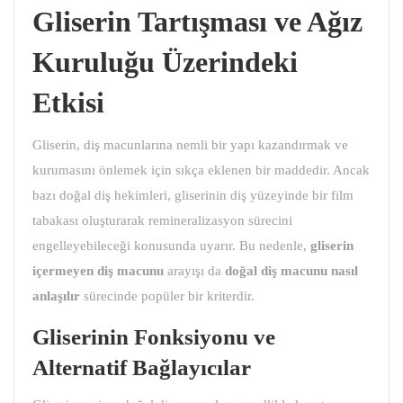
Gliserin Tartışması ve Ağız
Kuruluğu Üzerindeki
Etkisi
Gliserin, diş macunlarına nemli bir yapı kazandırmak ve
kurumasını önlemek için sıkça eklenen bir maddedir. Ancak
bazı doğal diş hekimleri, gliserinin diş yüzeyinde bir film
tabakası oluşturarak remineralizasyon sürecini
engelleyebileceği konusunda uyarır. Bu nedenle,
gliserin
içermeyen diş macunu
arayışı da
doğal diş macunu
nasıl
anlaşılır
sürecinde popüler bir kriterdir.
Gliserinin Fonksiyonu ve
Alternatif Bağlayıcılar