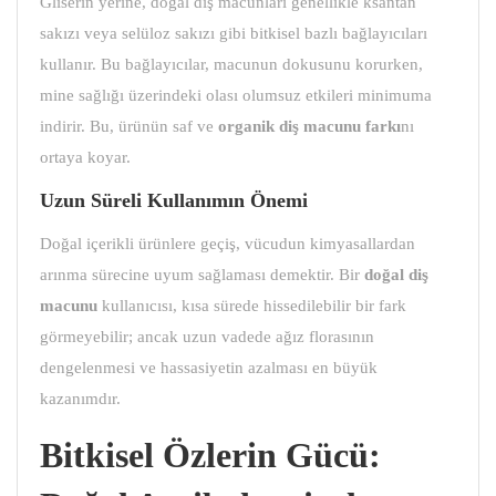
Gliserin yerine, doğal diş macunları genellikle ksantan
sakızı veya selüloz sakızı gibi bitkisel bazlı bağlayıcıları
kullanır. Bu bağlayıcılar, macunun dokusunu korurken,
mine sağlığı üzerindeki olası olumsuz etkileri minimuma
indirir. Bu, ürünün saf ve
organik diş macunu farkı
nı
ortaya koyar.
Uzun Süreli Kullanımın Önemi
Doğal içerikli ürünlere geçiş, vücudun kimyasallardan
arınma sürecine uyum sağlaması demektir. Bir
doğal diş
macunu
kullanıcısı, kısa sürede hissedilebilir bir fark
görmeyebilir; ancak uzun vadede ağız florasının
dengelenmesi ve hassasiyetin azalması en büyük
kazanımdır.
Bitkisel Özlerin Gücü: