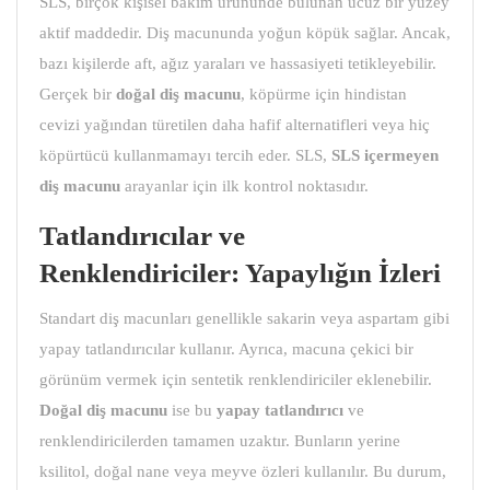
SLS, birçok kişisel bakım ürününde bulunan ucuz bir yüzey
aktif maddedir. Diş macununda yoğun köpük sağlar. Ancak,
bazı kişilerde aft, ağız yaraları ve hassasiyeti tetikleyebilir.
Gerçek bir
doğal diş macunu
,
köpürme için hindistan
cevizi yağından türetilen daha hafif alternatifleri veya hiç
köpürtücü kullanmamayı tercih eder. SLS,
SLS içermeyen
diş macunu
arayanlar için ilk kontrol noktasıdır.
Tatlandırıcılar ve
Renklendiriciler: Yapaylığın İzleri
Standart diş macunları genellikle sakarin veya aspartam gibi
yapay tatlandırıcılar kullanır. Ayrıca, macuna çekici bir
görünüm vermek için sentetik renklendiriciler eklenebilir.
Doğal diş macunu
ise bu
yapay tatlandırıcı
ve
renklendiricilerden tamamen uzaktır. Bunların yerine
ksilitol, doğal nane veya meyve özleri kullanılır. Bu durum,