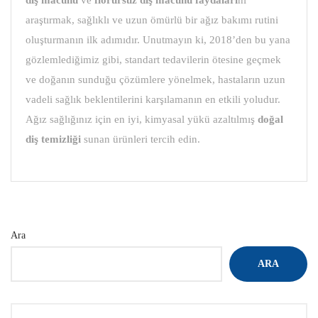
diş macunu
ve
florürsüz diş macunu faydaları
nı
araştırmak, sağlıklı ve uzun ömürlü bir ağız bakımı rutini
oluşturmanın ilk adımıdır. Unutmayın ki, 2018’den bu yana
gözlemlediğimiz gibi, standart tedavilerin ötesine geçmek
ve doğanın sunduğu çözümlere yönelmek, hastaların uzun
vadeli sağlık beklentilerini karşılamanın en etkili yoludur.
Ağız sağlığınız için en iyi, kimyasal yükü azaltılmış
doğal
diş temizliği
sunan ürünleri tercih edin.
Ara
ARA