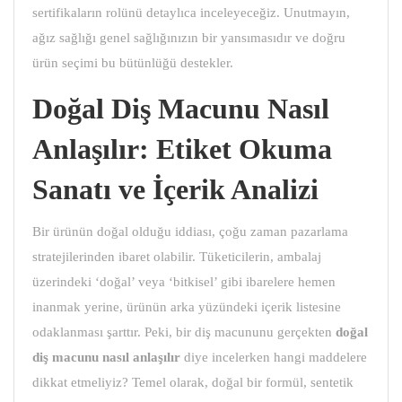
sertifikaların rolünü detaylıca inceleyeceğiz. Unutmayın,
ağız sağlığı genel sağlığınızın bir yansımasıdır ve doğru
ürün seçimi bu bütünlüğü destekler.
Doğal Diş Macunu Nasıl
Anlaşılır: Etiket Okuma
Sanatı ve İçerik Analizi
Bir ürünün doğal olduğu iddiası, çoğu zaman pazarlama
stratejilerinden ibaret olabilir. Tüketicilerin, ambalaj
üzerindeki ‘doğal’ veya ‘bitkisel’ gibi ibarelere hemen
inanmak yerine, ürünün arka yüzündeki içerik listesine
odaklanması şarttır. Peki, bir diş macununu gerçekten
doğal
diş macunu
nasıl anlaşılır
diye incelerken hangi maddelere
dikkat etmeliyiz? Temel olarak, doğal bir formül, sentetik