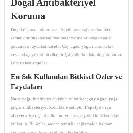
Doğal Antibakteriyel
Koruma
Doğal diş macunlarının en büyük avantajlarından biri,
sentetik antibakteriyel maddeler yerine bitkisel özlerin
gücünden faydalanmasıdır. Çay ağacı yağı, nane, kekik
veya adaçayı gibi bitkiler, doğal yollarla plak oluşumunu ve
kötü nefesi engeller.
En Sık Kullanılan Bitkisel Özler ve
Faydaları
Nane yağı
, ferahlatıcı etkisiyle bilinirken;
çay ağacı yağı
güçlü antibakteriyel özelliklere sahiptir.
Papatya
veya
aloevera
ise diş eti iltihabını ve hassasiyetini hafifletmekte
kullanılır. Bu özler, sadece temizlik sağlamakla kalmaz,
aynı zamanda diş eti sağlığını da destekler.