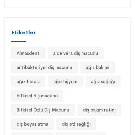
Etiketler
Almasdent
aloe vera diş macunu
antibakteriyel diş macunu
ağız bakımı
ağız florası
ağız hijyeni
ağız sağlığı
bitkisel diş macunu
Bitkisel Özlü Diş Macunu
diş bakım rutini
diş beyazlatma
diş eti sağlığı