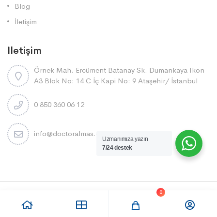
Blog
İletişim
İletişim
Örnek Mah. Ercüment Batanay Sk. Dumankaya Ikon
A3 Blok No: 14 C İç Kapi No: 9 Ataşehi̇r/ İstanbul
0 850 360 06 12
info@doctoralmas.com.tr
Uzmanımıza yazın
7/24 destek
0
DOCTOR ALMAS 2025 Tüm Telif haklarını saklı tutar.