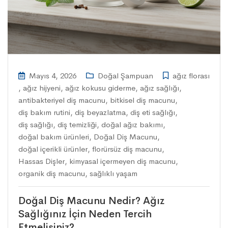
Mayıs 4, 2026
Doğal Şampuan
ağız florası
,
ağız hijyeni
,
ağız kokusu giderme
,
ağız sağlığı
,
antibakteriyel diş macunu
,
bitkisel diş macunu
,
diş bakım rutini
,
diş beyazlatma
,
diş eti sağlığı
,
diş sağlığı
,
diş temizliği
,
doğal ağız bakımı
,
doğal bakım ürünleri
,
Doğal Diş Macunu
,
doğal içerikli ürünler
,
florürsüz diş macunu
,
Hassas Dişler
,
kimyasal içermeyen diş macunu
,
organik diş macunu
,
sağlıklı yaşam
Doğal Diş Macunu Nedir? Ağız
Sağlığınız İçin Neden Tercih
Etmelisiniz?