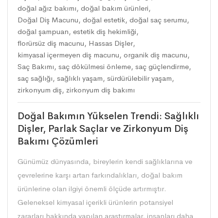
doğal ağız bakımı
,
doğal bakım ürünleri
,
Doğal Diş Macunu
,
doğal estetik
,
doğal saç serumu
,
doğal şampuan
,
estetik diş hekimliği
,
florürsüz diş macunu
,
Hassas Dişler
,
kimyasal içermeyen diş macunu
,
organik diş macunu
,
Saç Bakımı
,
saç dökülmesi önleme
,
saç güçlendirme
,
saç sağlığı
,
sağlıklı yaşam
,
sürdürülebilir yaşam
,
zirkonyum diş
,
zirkonyum diş bakımı
Doğal Bakımın Yükselen Trendi: Sağlıklı
Dişler, Parlak Saçlar ve Zirkonyum Diş
Bakımı Çözümleri
Günümüz dünyasında, bireylerin kendi sağlıklarına ve
çevrelerine karşı artan farkındalıkları, doğal bakım
ürünlerine olan ilgiyi önemli ölçüde artırmıştır.
Geleneksel kimyasal içerikli ürünlerin potansiyel
zararları hakkında yapılan araştırmalar, insanları daha