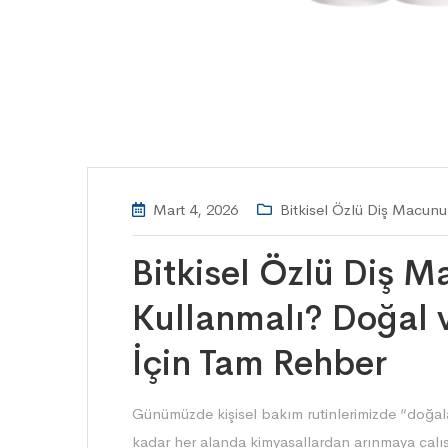
Mart 4, 2026
Bitkisel Özlü Diş Macunu
Bitkisel Özlü Diş 
Kullanmalı? Doğal v
İçin Tam Rehber
Günümüzde kişisel bakım rutinlerimizde “doğal
kadar her alanda kimyasallardan arınmaya çalış