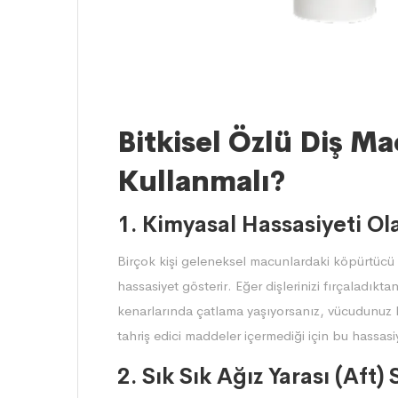
Bitkisel Özlü Diş 
Kullanmalı?
1. Kimyasal Hassasiyeti Ol
Birçok kişi geleneksel macunlardaki köpürtücü 
hassasiyet gösterir. Eğer dişlerinizi fırçaladık
kenarlarında çatlama yaşıyorsanız, vücudunuz kim
tahriş edici maddeler içermediği için bu hassasi
2. Sık Sık Ağız Yarası (Aft