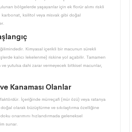
lunan bölgelerde yaşayanlar için ek florür alımı riskli
um karbonat, ksilitol veya misvak gibi doğal
er.
aşlangıç
limindedir. Kimyasal içerikli bir macunun sürekli
dişlerde kalıcı lekelenme) riskine yol açabilir. Tamamen
an ve yutulsa dahi zarar vermeyecek bitkisel macunlar,
i ve Kanaması Olanlar
k faktördür. İçeriğinde mürreçafi (mür özü) veya ratanya
i doğal olarak büzüştürme ve sıkılaştırma özelliğine
e doku onarımını hızlandırmada geleneksel
im sunar.