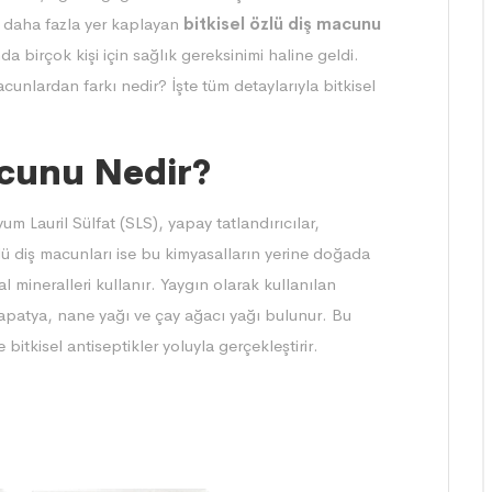
 daha fazla yer kaplayan
bitkisel özlü diş macunu
a birçok kişi için sağlık gereksinimi haline geldi.
cunlardan farkı nedir? İşte tüm detaylarıyla bitkisel
acunu Nedir?
um Lauril Sülfat (SLS), yapay tatlandırıcılar,
lü diş macunları
ise bu kimyasalların yerine doğada
l mineralleri kullanır. Yaygın olarak kullanılan
papatya, nane yağı ve çay ağacı yağı bulunur. Bu
 bitkisel antiseptikler yoluyla gerçekleştirir.