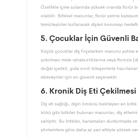
Özellikle içme sularında yüksek oranda florür bu
olabilir. Bitkisel macunlar, florür yerine kalsiy
temizleyiciler kullanarak dişleri korumayı hedefl
5. Çocuklar İçin Güvenli B
Küçük çocuklar diş fırçalarken macunu yutma eği
yutulması mide rahatsızlıklarına veya florozis (
doğal içerikli, gıda sınıfı bileşenlerle hazırlan
ebeveynler için en güvenli seçenektir.
6. Kronik Diş Eti Çekilmes
Diş eti sağlığı, dişin ömrünü belirleyen en kriti
kökü gibi bitkiler bulunan macunlar, diş etlerin
sahiptir. Bu bitkiler, kanamaları durdurmada v
yöntemlere göre daha az yan etkiyle yüksek ver