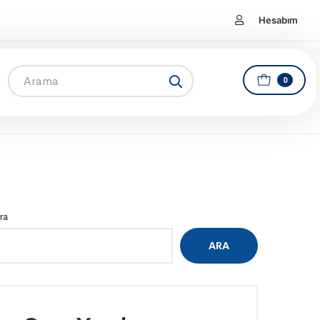
Hesabım
0
ra
ARA