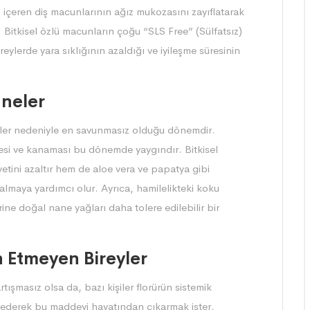
) içeren diş macunlarının ağız mukozasını zayıflatarak
. Bitkisel özlü macunların çoğu “SLS Free” (Sülfatsız)
eylerde yara sıklığının azaldığı ve iyileşme süresinin
nneler
imler nedeniyle en savunmasız olduğu dönemdir.
işmesi ve kanaması bu dönemde yaygındır. Bitkisel
etini azaltır hem de aloe vera ve papatya gibi
ına almaya yardımcı olur. Ayrıca, hamilelikteki koku
ine doğal nane yağları daha tolere edilebilir bir
ih Etmeyen Bireyler
rtışmasız olsa da, bazı kişiler florürün sistemik
e ederek bu maddeyi hayatından çıkarmak ister.