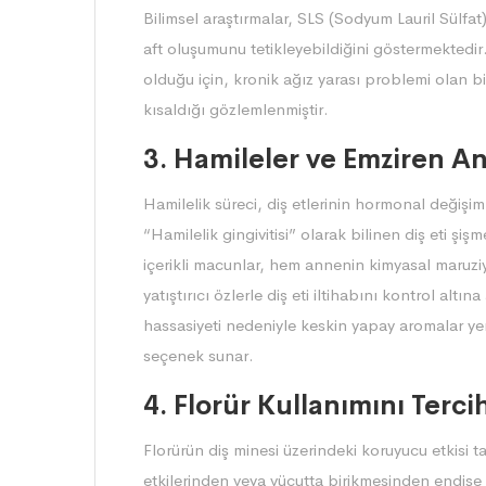
Bilimsel araştırmalar, SLS (Sodyum Lauril Sülfat
aft oluşumunu tetikleyebildiğini göstermektedir
olduğu için, kronik ağız yarası problemi olan bir
kısaldığı gözlemlenmiştir.
3. Hamileler ve Emziren A
Hamilelik süreci, diş etlerinin hormonal değiş
“Hamilelik gingivitisi” olarak bilinen diş eti ş
içerikli macunlar, hem annenin kimyasal maruziy
yatıştırıcı özlerle diş eti iltihabını kontrol alt
hassasiyeti nedeniyle keskin yapay aromalar yer
seçenek sunar.
4. Florür Kullanımını Terc
Florürün diş minesi üzerindeki koruyucu etkisi ta
etkilerinden veya vücutta birikmesinden endiş