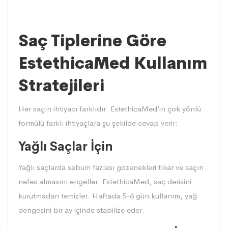
Saç Tiplerine Göre
EstethicaMed Kullanım
Stratejileri
Her saçın ihtiyacı farklıdır. EstethicaMed’in çok yönlü
formülü farklı ihtiyaçlara şu şekilde cevap verir:
Yağlı Saçlar İçin
Yağlı saçlarda sebum fazlası gözenekleri tıkar ve saçın
nefes almasını engeller. EstethicaMed, saç derisini
kurutmadan temizler. Haftada 5-6 gün kullanım, yağ
dengesini bir ay içinde stabilize eder.