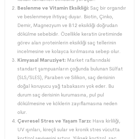
Beslenme ve Vitamin Eksikliği:
Saç bir organdır
ve beslenmeye ihtiyaç duyar. Biotin, Çinko,
Demir, Magnezyum ve B12 eksikliği doğrudan
dökülme sebebidir. Özellikle keratin üretiminde
görev alan proteinlerin eksikliği saç tellerinin
incelmesine ve kolayca kırılmasına sebep olur.
Kimyasal Maruziyet:
Market raflarındaki
standart şampuanların çoğunda bulunan Sülfat
(SLS/SLES), Paraben ve Silikon, saç derisinin
doğal koruyucu yağ tabakasını yok eder. Bu
durum saç derisinin kurumasına, pul pul
dökülmesine ve köklerin zayıflamasına neden
olur.
Çevresel Stres ve Yaşam Tarzı:
Hava kirliliği,
UV ışınları, kireçli sular ve kronik stres vücutta
kortizol seviyesini artırır. Yüksek kortizol, saç