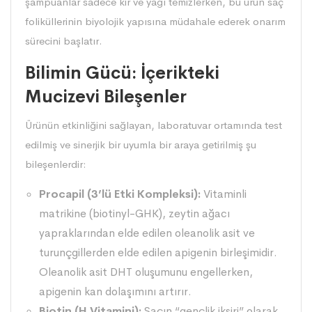
şampuanlar sadece kir ve yağı temizlerken, bu ürün saç
foliküllerinin biyolojik yapısına müdahale ederek onarım
sürecini başlatır.
Bilimin Gücü: İçerikteki
Mucizevi Bileşenler
Ürünün etkinliğini sağlayan, laboratuvar ortamında test
edilmiş ve sinerjik bir uyumla bir araya getirilmiş şu
bileşenlerdir:
Procapil (3’lü Etki Kompleksi):
Vitaminli
matrikine (biotinyl-GHK), zeytin ağacı
yapraklarından elde edilen oleanolik asit ve
turunçgillerden elde edilen apigenin birleşimidir.
Oleanolik asit DHT oluşumunu engellerken,
apigenin kan dolaşımını artırır.
Biotin (H Vitamini):
Saçın “gençlik iksiri” olarak