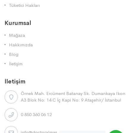
Tüketici Hakları
Kurumsal
Mağaza
Hakkımızda
Blog
İletişim
İletişim
Örnek Mah. Ercüment Batanay Sk. Dumankaya Ikon
A3 Blok No: 14 C İç Kapi No: 9 Ataşehi̇r/ İstanbul
0 850 360 06 12
info@doctoralmas.com.tr