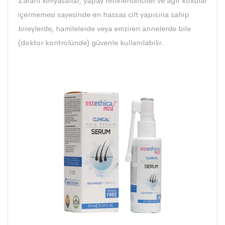
Zararlı kimyasallar, yapay renklendiriciler ve ağır kokular
içermemesi sayesinde en hassas cilt yapısına sahip
bireylerde, hamilelerde veya emziren annelerde bile
(doktor kontrolünde) güvenle kullanılabilir.