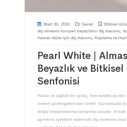
Mart 30, 2026
Genel
Bitkisel özl
diş minesini koruyan beyazlatıcı diş macunu
,
do
hassas dişler için diş macunu
,
Kaplama ve impl
Pearl White | Alma
Beyazlık ve Bitkis
Senfonisi
Parlak ve sağlıklı bir gülüş, hem estetik açıdan
önemli göstergelerinden biridir. Günümüzde birç
doğal beyazlıklarına kavuşmayı arzular. Ancak g
aşındırıcı içerikleri nedeniyle diş minesine zara