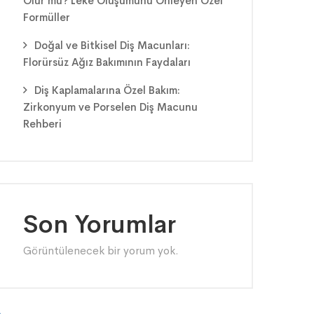
Olur mu? Leke Oluşumunu Önleyen Özel
Formüller
Doğal ve Bitkisel Diş Macunları:
Florürsüz Ağız Bakımının Faydaları
Diş Kaplamalarına Özel Bakım:
Zirkonyum ve Porselen Diş Macunu
Rehberi
Son Yorumlar
Görüntülenecek bir yorum yok.