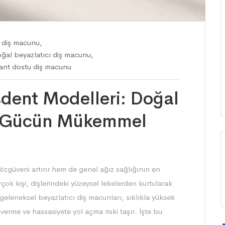
ü diş macunu
,
ğal beyazlatıcı diş macunu
,
ant dostu diş macunu
sdent Modelleri: Doğal
el Gücün Mükemmel
 özgüveni artırır hem de genel ağız sağlığının en
ok kişi, dişlerindeki yüzeysel lekelerden kurtularak
eleneksel beyazlatıcı diş macunları, sıklıkla yüksek
r verme ve hassasiyete yol açma riski taşır. İşte bu