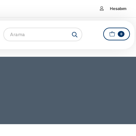
Hesabım
0
u