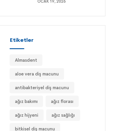
OCAK 19, 2026
Etiketler
Almasdent
aloe vera diş macunu
antibakteriyel diş macunu
ağız bakımı
ağız florası
ağız hijyeni
ağız sağlığı
bitkisel diş macunu