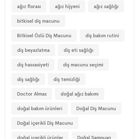
ağız florası
ağız hijyeni
ağız sağlığı
bitkisel diş macunu
Bitkisel Özlü Diş Macunu
diş bakım rutini
diş beyazlatma
diş eti sağlığı
diş hassasiyeti
diş macunu seçimi
diş sağlığı
diş temizliği
Doctor Almas
doğal ağız bakımı
doğal bakım ürünleri
Doğal Diş Macunu
Doğal içerikli Diş Macunu
doğal içerikli ürünler
Doğal Şampuan