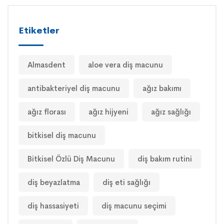
Etiketler
Almasdent
aloe vera diş macunu
antibakteriyel diş macunu
ağız bakımı
ağız florası
ağız hijyeni
ağız sağlığı
bitkisel diş macunu
Bitkisel Özlü Diş Macunu
diş bakım rutini
diş beyazlatma
diş eti sağlığı
diş hassasiyeti
diş macunu seçimi