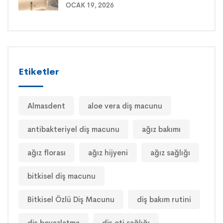
OCAK 19, 2026
Etiketler
Almasdent
aloe vera diş macunu
antibakteriyel diş macunu
ağız bakımı
ağız florası
ağız hijyeni
ağız sağlığı
bitkisel diş macunu
Bitkisel Özlü Diş Macunu
diş bakım rutini
diş beyazlatma
diş eti sağlığı