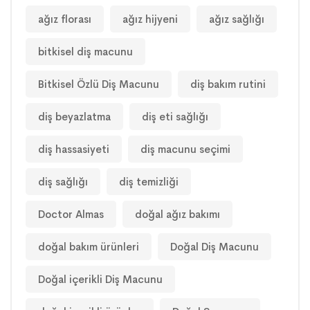
ağız florası
ağız hijyeni
ağız sağlığı
bitkisel diş macunu
Bitkisel Özlü Diş Macunu
diş bakım rutini
diş beyazlatma
diş eti sağlığı
diş hassasiyeti
diş macunu seçimi
diş sağlığı
diş temizliği
Doctor Almas
doğal ağız bakımı
doğal bakım ürünleri
Doğal Diş Macunu
Doğal içerikli Diş Macunu