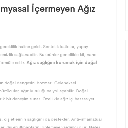
imyasal İçermeyen Ağız
ereklilik haline geldi. Sentetik katkılar, yapay
 temizlik sağlanabilir. Bu ürünler genellikle kil, nane
formüle edilir.
Ağız sağlığını korumak için doğal
ının doğal dengesini bozmaz. Geleneksel
pürtücüler, ağız kuruluğuna yol açabilir. Doğal
zik bir deneyim sunar. Özellikle ağız içi hassasiyet
 diş etlerinin sağlığını da destekler. Anti-inflamatuar
kler, diş eti iltihaplarını önlemeye yardımcı olur. Nefes