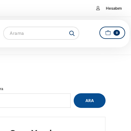
Hesabım
0
ra
ARA