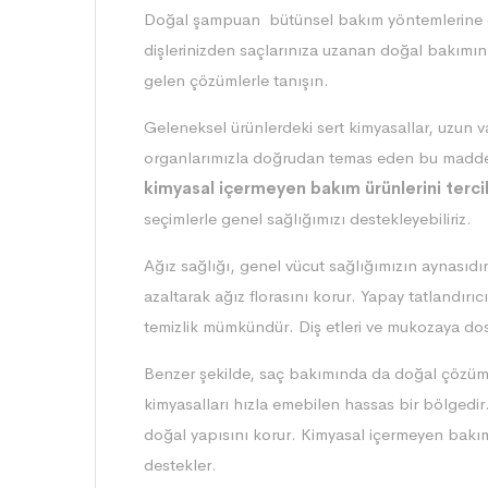
Doğal şampuan bütünsel bakım yöntemlerine ola
dişlerinizden saçlarınıza uzanan doğal bakımı
gelen çözümlerle tanışın.
Geleneksel ürünlerdeki sert kimyasallar, uzun va
organlarımızla doğrudan temas eden bu maddele
kimyasal içermeyen bakım ürünlerini terc
seçimlerle genel sağlığımızı destekleyebiliriz.
Ağız sağlığı, genel vücut sağlığımızın aynasıd
azaltarak ağız florasını korur. Yapay tatlandırı
temizlik mümkündür. Diş etleri ve mukozaya dost y
Benzer şekilde, saç bakımında da doğal çözümle
kimyasalları hızla emebilen hassas bir bölgedi
doğal yapısını korur. Kimyasal içermeyen bakım
destekler.