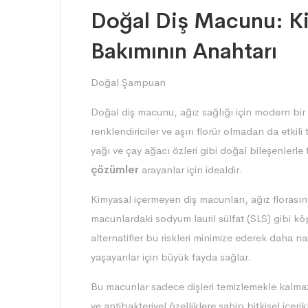
Doğal Diş Macunu: K
Bakımının Anahtarı
Doğal Şampuan
Doğal diş macunu, ağız sağlığı için modern bir g
renklendiriciler ve aşırı florür olmadan da etkili
yağı ve çay ağacı özleri gibi doğal bileşenlerle 
çözümler
arayanlar için idealdir.
Kimyasal içermeyen diş macunları, ağız floras
macunlardaki sodyum lauril sülfat (SLS) gibi kö
alternatifler bu riskleri minimize ederek daha na
yaşayanlar için büyük fayda sağlar.
Bu macunlar sadece dişleri temizlemekle kalmaz,
ve antibakteriyel özelliklere sahip bitkisel içeri