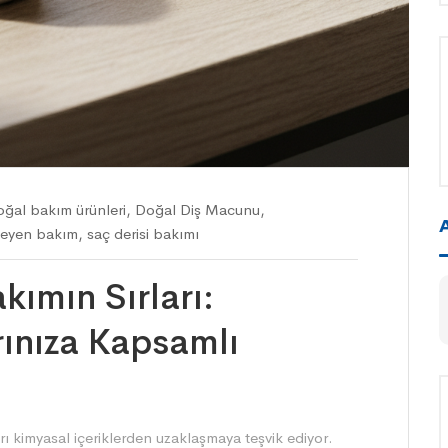
oğal bakım ürünleri
,
Doğal Diş Macunu
,
meyen bakım
,
saç derisi bakımı
kımın Sırları:
rınıza Kapsamlı
rı kimyasal içeriklerden uzaklaşmaya teşvik ediyor.