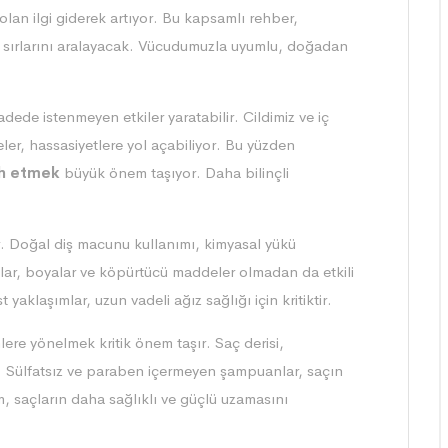
n ilgi giderek artıyor. Bu kapsamlı rehber,
n sırlarını aralayacak. Vücudumuzla uyumlu, doğadan
dede istenmeyen etkiler yaratabilir. Cildimiz ve iç
r, hassasiyetlere yol açabiliyor. Bu yüzden
ih etmek
büyük önem taşıyor. Daha bilinçli
ır. Doğal diş macunu kullanımı, kimyasal yükü
cılar, boyalar ve köpürtücü maddeler olmadan da etkili
aklaşımlar, uzun vadeli ağız sağlığı için kritiktir.
re yönelmek kritik önem taşır. Saç derisi,
r. Sülfatsız ve paraben içermeyen şampuanlar, saçın
, saçların daha sağlıklı ve güçlü uzamasını