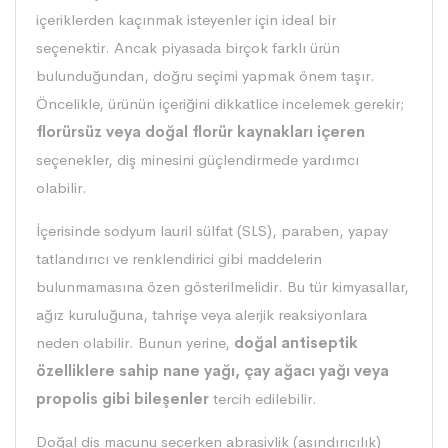
içeriklerden kaçınmak isteyenler için ideal bir
seçenektir. Ancak piyasada birçok farklı ürün
bulunduğundan, doğru seçimi yapmak önem taşır.
Öncelikle, ürünün içeriğini dikkatlice incelemek gerekir;
florürsüz veya doğal florür kaynakları içeren
seçenekler, diş minesini güçlendirmede yardımcı
olabilir.
İçerisinde sodyum lauril sülfat (SLS), paraben, yapay
tatlandırıcı ve renklendirici gibi maddelerin
bulunmamasına özen gösterilmelidir. Bu tür kimyasallar,
ağız kuruluğuna, tahrişe veya alerjik reaksiyonlara
neden olabilir. Bunun yerine,
doğal antiseptik
özelliklere sahip nane yağı, çay ağacı yağı veya
propolis gibi bileşenler
tercih edilebilir.
Doğal diş macunu seçerken abrasivlik (aşındırıcılık)