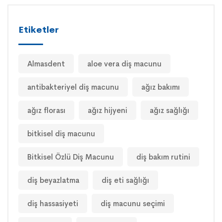
Etiketler
Almasdent
aloe vera diş macunu
antibakteriyel diş macunu
ağız bakımı
ağız florası
ağız hijyeni
ağız sağlığı
bitkisel diş macunu
Bitkisel Özlü Diş Macunu
diş bakım rutini
diş beyazlatma
diş eti sağlığı
diş hassasiyeti
diş macunu seçimi