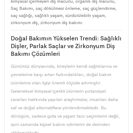
kimyasal içermeyen diş macunu
,
organik diş macunu
,
Saç Bakımı
,
saç dökülmesi önleme
,
saç güçlendirme
,
saç sağlığı
,
sağlıklı yaşam
,
sürdürülebilir yaşam
,
zirkonyum diş
,
zirkonyum diş bakımı
Doğal Bakımın Yükselen Trendi: Sağlıklı
Dişler, Parlak Saçlar ve Zirkonyum Diş
Bakımı Çözümleri
Günümüz dünyasında, bireylerin kendi sağlıklarına ve
çevrelerine karşı artan farkındalıkları, doğal bakım
ürünlerine olan ilgiyi önemli ölçüde artırmıştır.
Geleneksel kimyasal içerikli ürünlerin potansiyel
zararları hakkında yapılan araştırmalar, insanları daha
saf ve doğal alternatiflere yönlendirmektedir. Bu
dönüşüm, sadece gıda ve yaşam tarzı seçimlerini değil,
aynı zamanda kişisel bakım rutinlerini de derinden
etkilemektedir.