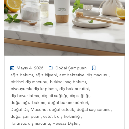
Mayıs 4, 2026
Doğal Şampuan
ağız bakımı
,
ağız hijyeni
,
antibakteriyel diş macunu
,
bitkisel diş macunu
,
bitkisel saç bakımı
,
biyouyumlu diş kaplama
,
diş bakım rutini
,
diş beyazlatma
,
diş eti sağlığı
,
diş sağlığı
,
doğal ağız bakımı
,
doğal bakım ürünleri
,
Doğal Diş Macunu
,
doğal estetik
,
doğal saç serumu
,
doğal şampuan
,
estetik diş hekimliği
,
florürsüz diş macunu
,
Hassas Dişler
,