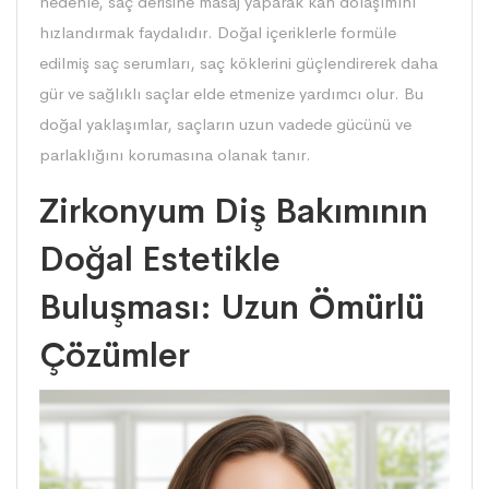
nedenle, saç derisine masaj yaparak kan dolaşımını
hızlandırmak faydalıdır. Doğal içeriklerle formüle
edilmiş
saç serumları
, saç köklerini güçlendirerek daha
gür ve sağlıklı saçlar elde etmenize yardımcı olur. Bu
doğal yaklaşımlar, saçların uzun vadede gücünü ve
parlaklığını korumasına olanak tanır.
Zirkonyum Diş Bakımının
Doğal Estetikle
Buluşması: Uzun Ömürlü
Çözümler