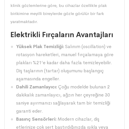
klinik gözlemlerine göre, bu cihazlar özellikle plak
birikimine meyilli bireylerde gözle görülür bir fark
yaratmaktadır.
Elektrikli Fırçaların Avantajları
Yüksek Plak Temizliği:
Salınım (oscillation) ve
rotasyon hareketleri, manuel fırçalamaya göre
plakları %21’e kadar daha fazla temizleyebilir.
Diş taşlarının (tartar) oluşumunu başlangıç
aşamasında engeller.
Dahili Zamanlayıcı:
Çoğu modelde bulunan 2
dakikalık zamanlayıcı, ağzın her çeyreğine 30
saniye ayırmanızı sağlayarak tam bir temizliği
garanti eder.
Basınç Sensörleri:
Modern cihazlar, diş
etlerinize çok sert bastırdığınızda ışıkla veya