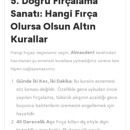
5. Doğru Fırçalama
Sanatı: Hangi Fırça
Olursa Olsun Altın
Kurallar
Hangi fırçayı seçerseniz seçin,
Almasdent
tarafından
hazırlanan şu evrensel kurallara uymadığınız sürece tam
hijyen sağlayamazsınız:
Günde İki Kez, İki Dakika:
Bu kuralın esnemesi
söz konusu değildir. Özellikle gece uykudan önce
yapılan fırçalama, tükürük akışının azaldığı gece
boyunca bakterilerin üremesini engellemek için
hayatidir.
45 Derecelik Açı:
Fırça kılları diş etiyle dişin
birleştiği o ince hatta 45 derecelik açıyla