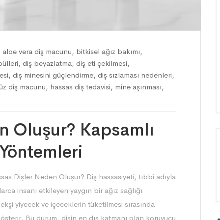
,
aloe vera diş macunu
,
bitkisel ağız bakımı
,
ülleri
,
diş beyazlatma
,
diş eti çekilmesi
,
esi
,
diş minesini güçlendirme
,
diş sızlaması nedenleri
,
süz diş macunu
,
hassas diş tedavisi
,
mine aşınması
,
n Oluşur? Kapsamlı
 Yöntemleri
sas Dişler Neden Oluşur? Diş hassasiyeti, tıbbi adıyla
arca insanı etkileyen yaygın bir ağız sağlığı
ekşi yiyecek ve içeceklerin tüketilmesi sırasında
 gösterir. Bu durum, dişin en dış katmanı olan koruyucu