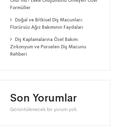
Olur mu? Leke Oluşumunu Önleyen Özel
Formüller
Doğal ve Bitkisel Diş Macunları:
Florürsüz Ağız Bakımının Faydaları
Diş Kaplamalarına Özel Bakım:
Zirkonyum ve Porselen Diş Macunu
Rehberi
Son Yorumlar
Görüntülenecek bir yorum yok.