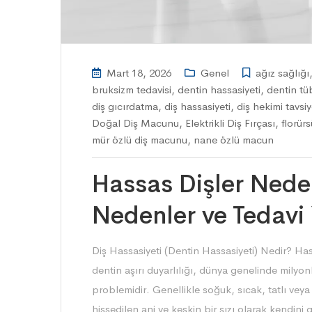
Mart 18, 2026
Genel
ağız sağlığı
bruksizm tedavisi
,
dentin hassasiyeti
,
dentin tüb
diş gıcırdatma
,
diş hassasiyeti
,
diş hekimi tavsiy
Doğal Diş Macunu
,
Elektrikli Diş Fırçası
,
florür
mür özlü diş macunu
,
nane özlü macun
Hassas Dişler Nede
Nedenler ve Tedavi
Diş Hassasiyeti (Dentin Hassasiyeti) Nedir? Has
dentin aşırı duyarlılığı, dünya genelinde milyonl
problemidir. Genellikle soğuk, sıcak, tatlı veya 
hissedilen ani ve keskin bir sızı olarak kendini