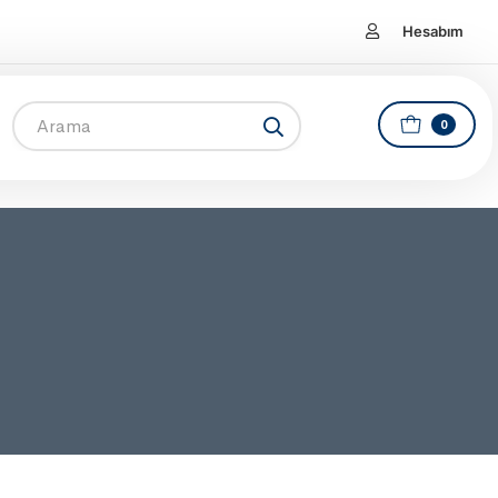
Hesabım
0