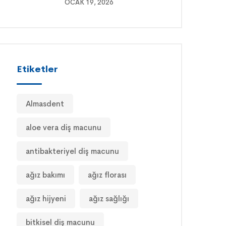
OCAK 19, 2026
Etiketler
Almasdent
aloe vera diş macunu
antibakteriyel diş macunu
ağız bakımı
ağız florası
ağız hijyeni
ağız sağlığı
bitkisel diş macunu