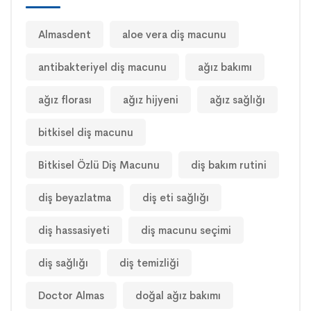
Almasdent
aloe vera diş macunu
antibakteriyel diş macunu
ağız bakımı
ağız florası
ağız hijyeni
ağız sağlığı
bitkisel diş macunu
Bitkisel Özlü Diş Macunu
diş bakım rutini
diş beyazlatma
diş eti sağlığı
diş hassasiyeti
diş macunu seçimi
diş sağlığı
diş temizliği
Doctor Almas
doğal ağız bakımı