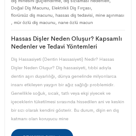
diş minesini güçlendirme
,
diş sızlaması nedenleri
,
Doğal Diş Macunu
,
Elektrikli Diş Fırçası
,
florürsüz diş macunu
,
hassas diş tedavisi
,
mine aşınması
,
mür özlü diş macunu
,
nane özlü macun
Hassas Dişler Neden Oluşur? Kapsamlı
Nedenler ve Tedavi Yöntemleri
Diş Hassasiyeti (Dentin Hassasiyeti) Nedir? Hassas
Dişler Neden Oluşur? Diş hassasiyeti, tıbbi adıyla
dentin aşırı duyarlılığı, dünya genelinde milyonlarca
insanı etkileyen yaygın bir ağız sağlığı problemidir.
Genellikle soğuk, sıcak, tatlı veya ekşi yiyecek ve
içeceklerin tüketilmesi sırasında hissedilen ani ve keskin
bir sızı olarak kendini gösterir. Bu durum, dişin en dış
katmanı olan koruyucu mine