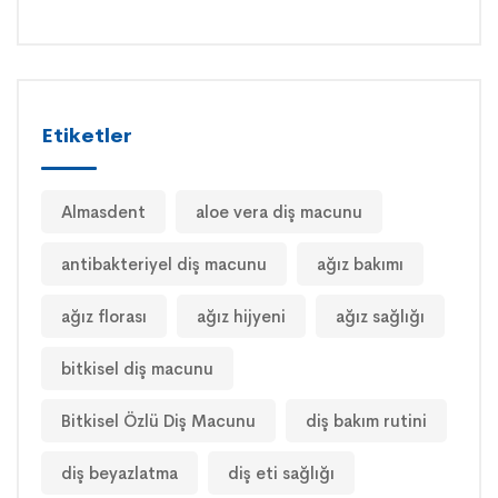
Etiketler
Almasdent
aloe vera diş macunu
antibakteriyel diş macunu
ağız bakımı
ağız florası
ağız hijyeni
ağız sağlığı
bitkisel diş macunu
Bitkisel Özlü Diş Macunu
diş bakım rutini
diş beyazlatma
diş eti sağlığı