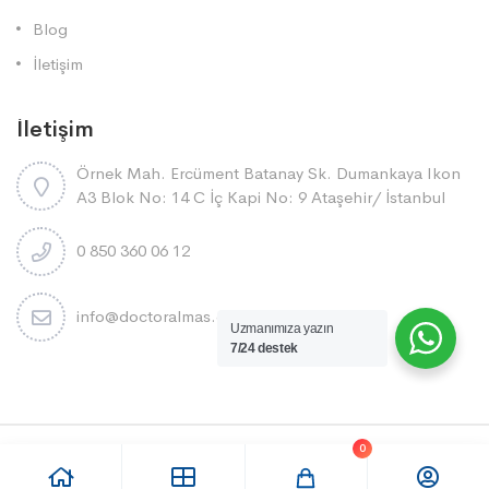
Blog
İletişim
İletişim
Örnek Mah. Ercüment Batanay Sk. Dumankaya Ikon
A3 Blok No: 14 C İç Kapi No: 9 Ataşehi̇r/ İstanbul
0 850 360 06 12
info@doctoralmas.com.tr
Uzmanımıza yazın
7/24 destek
0
DOCTOR ALMAS 2025 Tüm Telif haklarını saklı tutar.