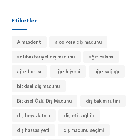
Etiketler
Almasdent
aloe vera diş macunu
antibakteriyel diş macunu
ağız bakımı
ağız florası
ağız hijyeni
ağız sağlığı
bitkisel diş macunu
Bitkisel Özlü Diş Macunu
diş bakım rutini
diş beyazlatma
diş eti sağlığı
diş hassasiyeti
diş macunu seçimi