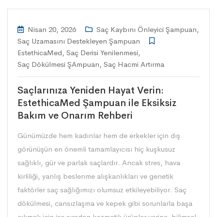
Nisan 20, 2026
Saç Kaybını Önleyici Şampuan
,
Saç Uzamasını Destekleyen Şampuan
EstethicaMed
,
Saç Derisi Yenilenmesi
,
Saç Dökülmesi ŞAmpuan
,
Saç Hacmi Artırma
Saçlarınıza Yeniden Hayat Verin:
EstethicaMed Şampuan ile Eksiksiz
Bakım ve Onarım Rehberi
Günümüzde hem kadınlar hem de erkekler için dış
görünüşün en önemli tamamlayıcısı hiç kuşkusuz
sağlıklı, gür ve parlak saçlardır. Ancak stres, hava
kirliliği, yanlış beslenme alışkanlıkları ve genetik
faktörler saç sağlığımızı olumsuz etkileyebiliyor. Saç
dökülmesi, cansızlaşma ve kepek gibi sorunlarla başa
çıkmak için ise sıradan kozmetik ürünler yerine, bilimsel